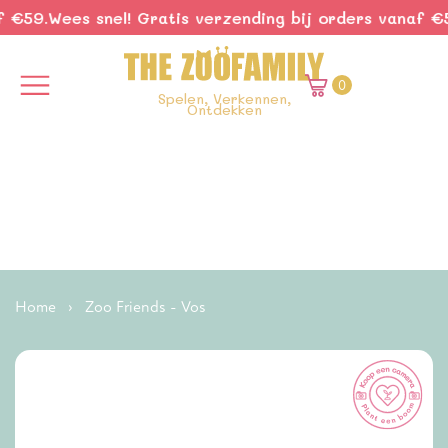
€59.
Wees snel! Gratis verzending bij orders vanaf €59
0
Spelen, Verkennen,
Ontdekken
Home
›
Zoo Friends - Vos