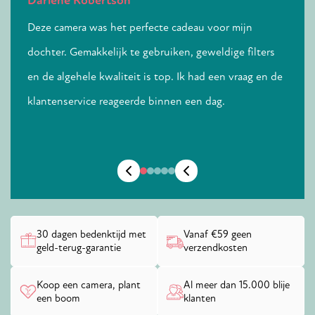
Darlene Robertson
Laure
en.
Deze camera was het perfecte cadeau voor mijn
Snell
vindt
dochter. Gemakkelijk te gebruiken, geweldige filters
kwali
en de algehele kwaliteit is top. Ik had een vraag en de
klantenservice reageerde binnen een dag.
30 dagen bedenktijd met
Vanaf €59 geen
geld-terug-garantie
verzendkosten
Koop een camera, plant
Al meer dan 15.000 blije
een boom
klanten