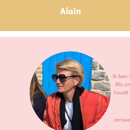
Alain
Ik ben 
Als o
houdt 
ontwer