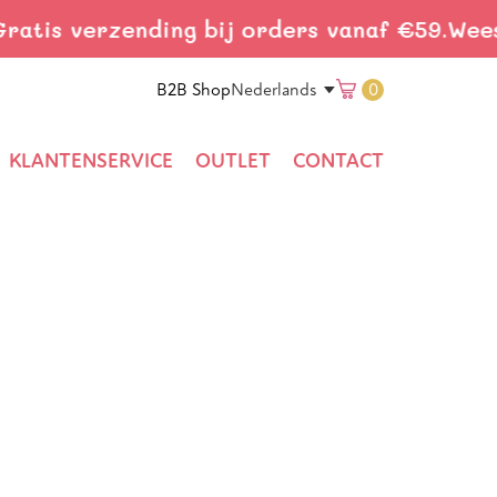
is verzending bij orders vanaf €59.
Wees sne
Translation 
B2B Shop
0
Nederlands
KLANTENSERVICE
OUTLET
CONTACT