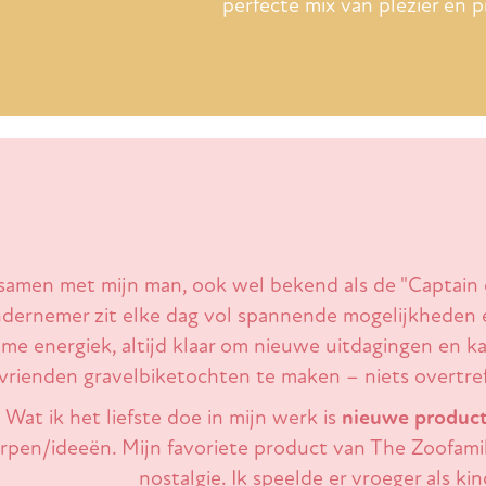
perfecte mix van plezier en p
samen met mijn man, ook wel bekend als de "Captain of
ndernemer zit elke dag vol spannende mogelijkheden 
me energiek, altijd klaar om nieuwe uitdagingen en k
vrienden gravelbiketochten te maken – niets overtref
Wat ik het liefste doe in mijn werk is
nieuwe product
pen/ideeën. Mijn favoriete product van The Zoofamil
nostalgie. Ik speelde er vroeger als ki