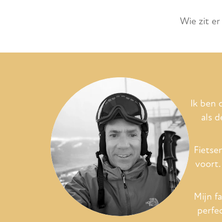
Wie zit e
Ik ben 
als d
Fietse
voort.
Mijn f
perfe