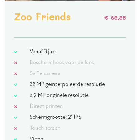
Zoo Friends
€ 69,95
Vanaf 3 jaar
Beschermhoes voor de lens
Selfie camera
32 MP geïnterpoleerde resolutie
3,2 MP originele resolutie
Direct printen
Schermgrootte: 2" IPS
Touch screen
Video