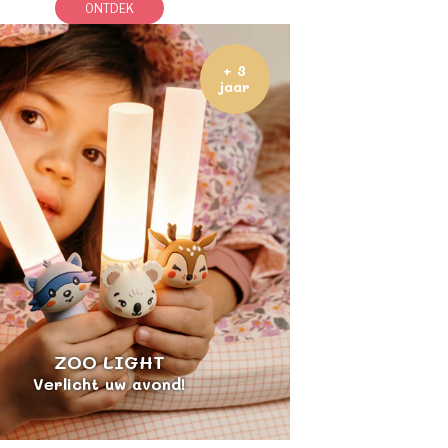
ONTDEK
+ 3
jaar
ZOO LIGHT
Verlicht uw avond!