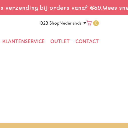
ding bij orders vanaf €59.
Wees snel! Gratis
Translation 
B2B Shop
0
Nederlands
KLANTENSERVICE
OUTLET
CONTACT