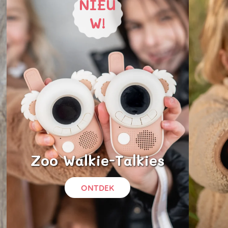
NIEU
W!
Zoo Walkie-Talkies
ONTDEK