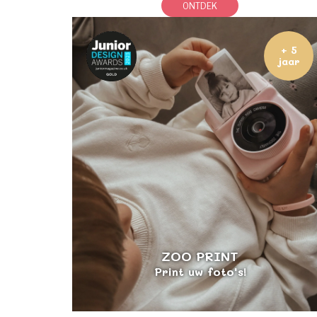
ONTDEK
+ 5
jaar
ZOO PRINT
Print uw foto's!