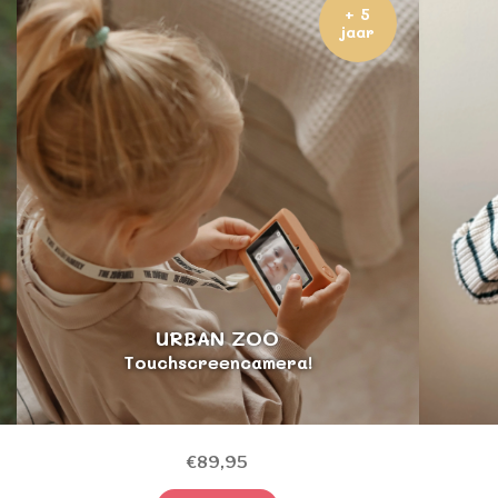
+ 5
jaar
URBAN ZOO
Touchscreencamera!
€89,95