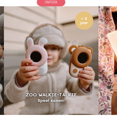
ONTDEK
+ 3
jaar
ZOO WALKIE-TALKIE
Speel samen!