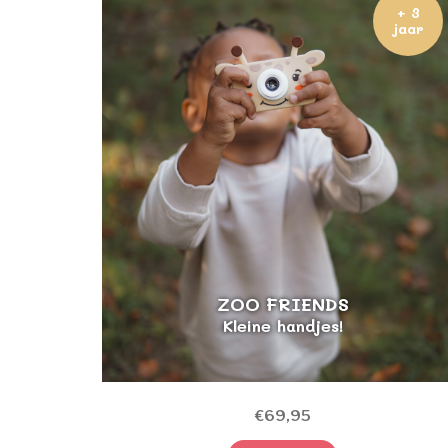
+ 3
jaar
ZOO FRIENDS
Kleine handjes!
€69,95