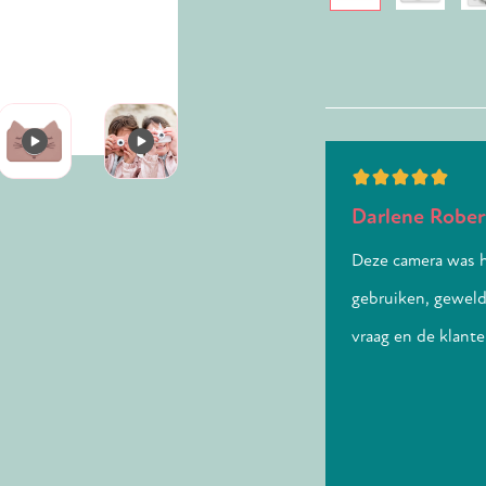
gende
Geverifieerde aankoop
Darlene Rober
ct voor kleine fotografen. Ons kindje (3 jaar)
Deze camera was h
en vindt het geweldig om foto’s te maken.
gebruiken, geweldi
vraag en de klant