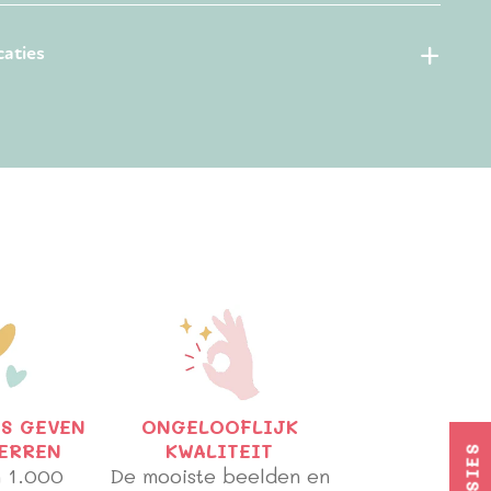
caties
S GEVEN
ONGELOOFLIJK
TERREN
KWALITEIT
 1.000
De mooiste beelden en