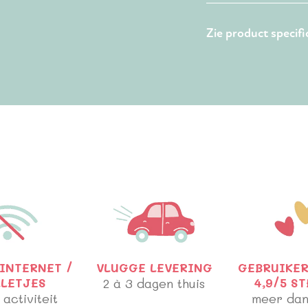
Zie product specifi
INTERNET /
VLUGGE LEVERING
GEBRUIKER
LLETJES
2 à 3 dagen thuis
4,9/5 S
 activiteit
meer dan