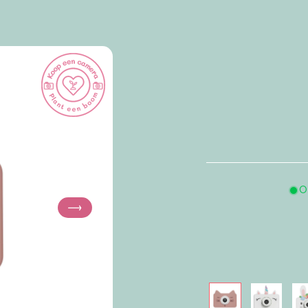
Normale
prijs
O
Volgende