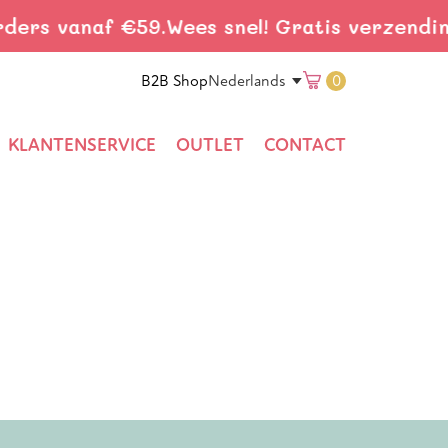
s vanaf €59.
Wees snel! Gratis verzending bi
Translation
B2B Shop
0
Nederlands
missing:
KLANTENSERVICE
OUTLET
CONTACT
nl.general.