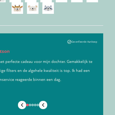
Geverifieerde Aankoop
tson
Laurent 
et perfecte cadeau voor mijn dochter. Gemakkelijk te
Snelle en 
ge filters en de algehele kwaliteit is top. Ik had een
onze verw
enservice reageerde binnen een dag.