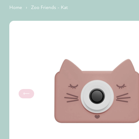
Home
›
Zoo Friends - Kat
Vorige