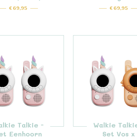
€ 69,95
€ 69,95
lkie Talkie -
Walkie Talki
et Eenhoorn
Set Vos x