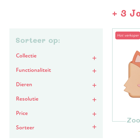
+ 3 J
Hot verkoper
Sorteer op:
Collectie
Functionaliteit
Dieren
Resolutie
Price
Zoo
Sorteer