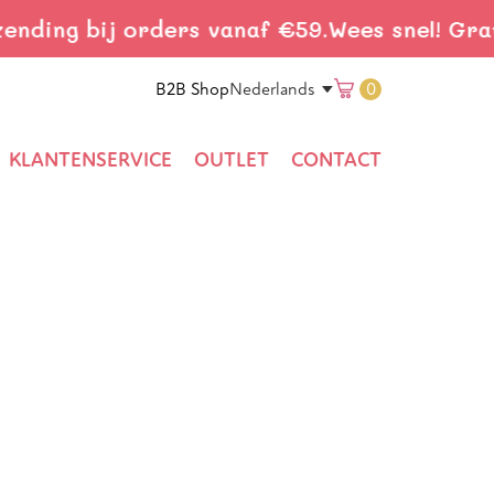
ing bij orders vanaf €59.
Wees snel! Gratis 
Translation 
B2B Shop
0
Nederlands
KLANTENSERVICE
OUTLET
CONTACT