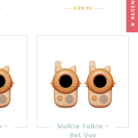
★ RECENSIES
€ 69,95
e -
Walkie Talkie -
Set Vos