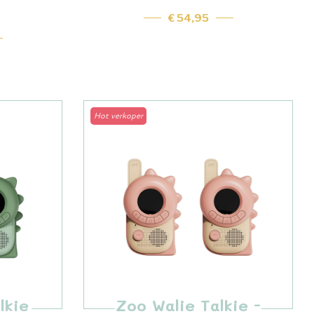
€ 54,95
Hot verkoper
lkie
Zoo Walie Talkie -