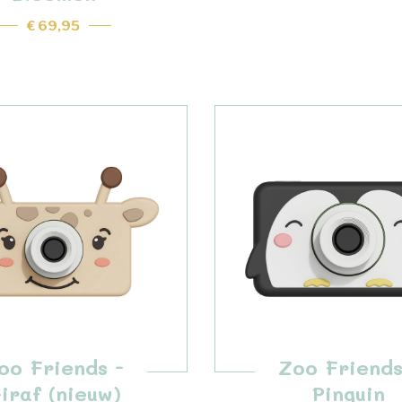
€ 69,95
oo Friends -
Zoo Friends
iraf (nieuw)
Pinguin