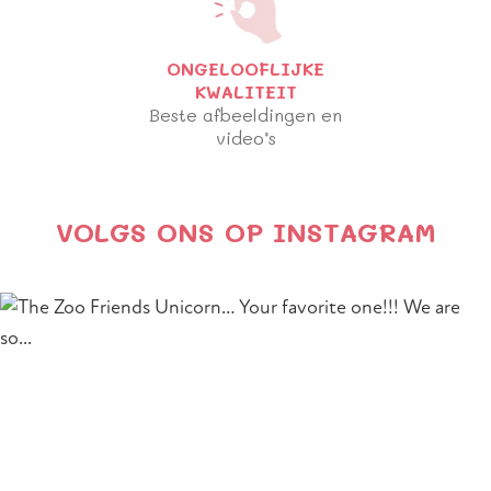
ONGELOOFLIJKE
KWALITEIT
Beste afbeeldingen en
video’s
VOLGS ONS OP INSTAGRAM
Section heading
Section description