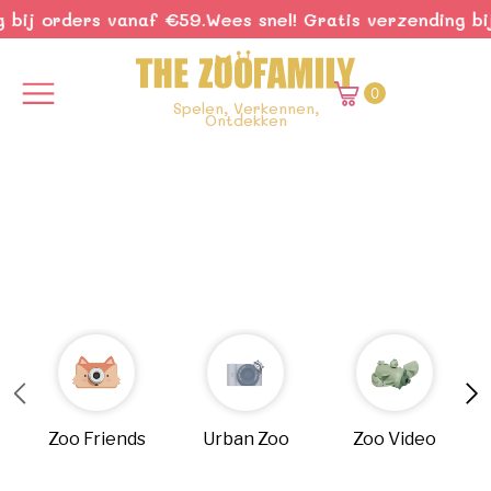
 bij orders vanaf €59.
Wees snel! Gratis verzending bij
0
Spelen, Verkennen,
Ontdekken
Zoo Friends
Urban Zoo
Zoo Video