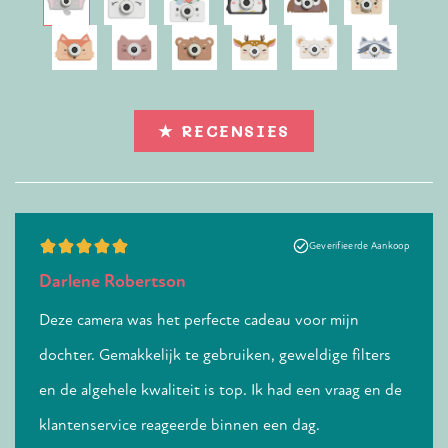
★ RECENSIES
e aankoop
Geverifieerde Aankoop
Darlene Robertson
Laure
en.
Deze camera was het perfecte cadeau voor mijn
Snell
vindt
dochter. Gemakkelijk te gebruiken, geweldige filters
kwali
en de algehele kwaliteit is top. Ik had een vraag en de
klantenservice reageerde binnen een dag.