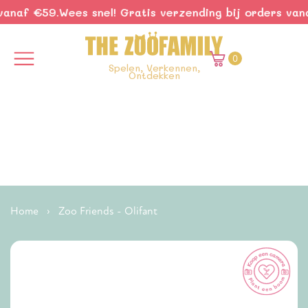
naf €59.
Wees snel! Gratis verzending bij orders vanaf
0
Spelen, Verkennen,
Ontdekken
Home
›
Zoo Friends - Olifant