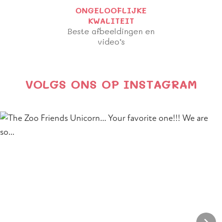
ONGELOOFLIJKE
KWALITEIT
Beste afbeeldingen en
video’s
VOLGS ONS OP INSTAGRAM
Section heading
Section description