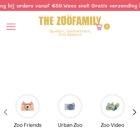
g bij orders vanaf €59.
Wees snel! Gratis verzending b
0
Spelen, Verkennen,
Ontdekken
Zoo Friends
Urban Zoo
Zoo Video