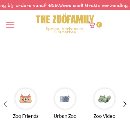
g bij orders vanaf €59.
Wees snel! Gratis verzending b
0
Spelen, Verkennen,
Ontdekken
Zoo Friends
Urban Zoo
Zoo Video