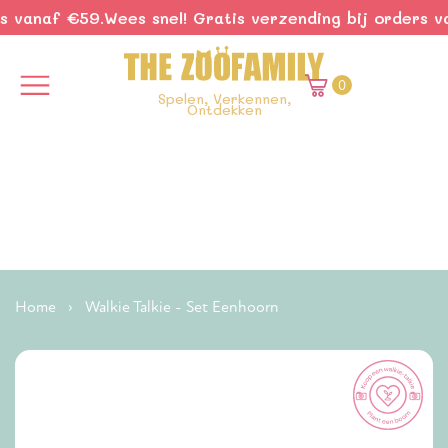
 vanaf €59.
Wees snel! Gratis verzending bij orders van
0
Spelen, Verkennen,
Ontdekken
Home
›
Walkie Talkie - Set Eenhoorn