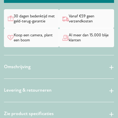
gebru
verpa
30 dagen bedenktijd met
Vanaf €59 geen
geld-terug-garantie
verzendkosten
Bedan
Koop een camera, plant
Al meer dan 15.000 blije
een boom
klanten
Omschrijving
Levering & retourneren
Zie product specificaties