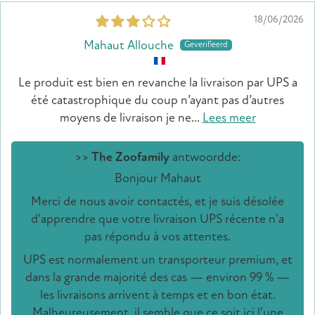
18/06/2026
Mahaut Allouche
Le produit est bien en revanche la livraison par UPS a
été catastrophique du coup n’ayant pas d’autres
moyens de livraison je ne...
Lees meer
>>
The Zoofamily
antwoordde:
Bonjour Mahaut
Merci de nous avoir contactés, et je suis désolée
d'apprendre que votre livraison UPS récente n'a
pas répondu à vos attentes.
UPS est normalement un transporteur premium, et
dans la grande majorité des cas — environ 99 % —
les livraisons arrivent à temps et en bon état.
Malheureusement, il semble que ce soit ici l'une