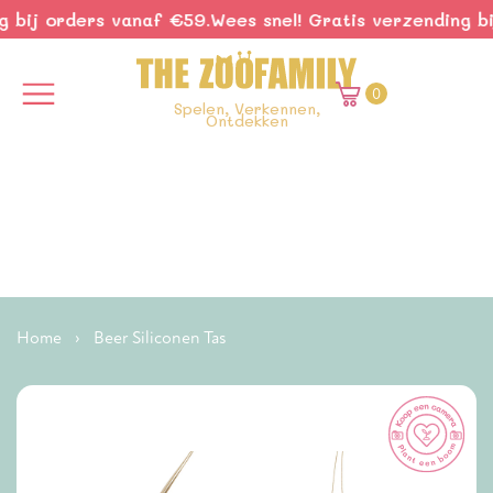
 bij orders vanaf €59.
Wees snel! Gratis verzending bij
0
Spelen, Verkennen,
Ontdekken
Home
›
Beer Siliconen Tas