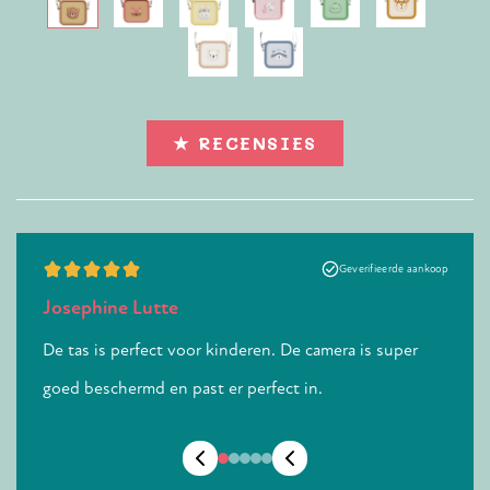
★ RECENSIES
e aankoop
Geverifieerde aankoop
Josephine Lutte
Yves 
lle
De tas is perfect voor kinderen. De camera is super
Heel 
goed beschermd en past er perfect in.
de ca
kwali