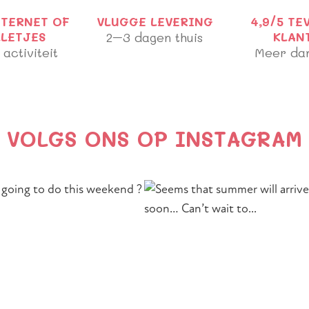
NTERNET OF
VLUGGE LEVERING
4,9/5 TE
LLETJES
2–3 dagen thuis
KLAN
 activiteit
Meer da
VOLGS ONS OP INSTAGRAM
Section heading
Section description