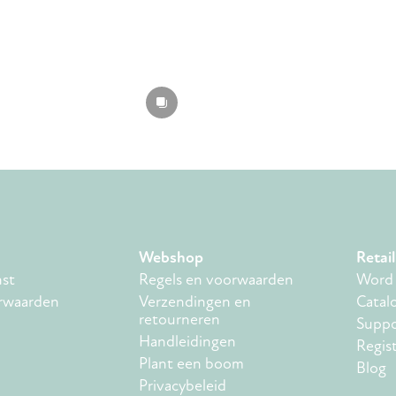
Webshop
Retail
nst
Regels en voorwaarden
Word j
rwaarden
Verzendingen en
Catal
retourneren
Suppo
Handleidingen
Regis
Plant een boom
Blog
Privacybeleid