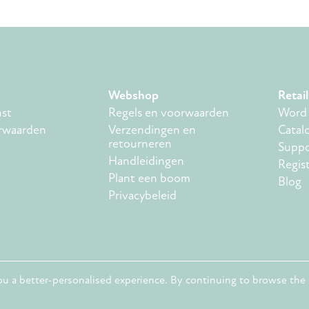
Webshop
Retail
nst
Regels en voorwaarden
Word j
rwaarden
Verzendingen en
Catal
retourneren
Suppo
Handleidingen
Regis
Plant een boom
Blog
Privacybeleid
ou a better-personalised experience. By continuing to browse the 