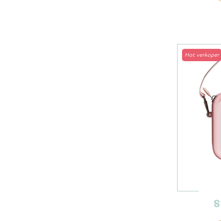
Hot verkoper
S