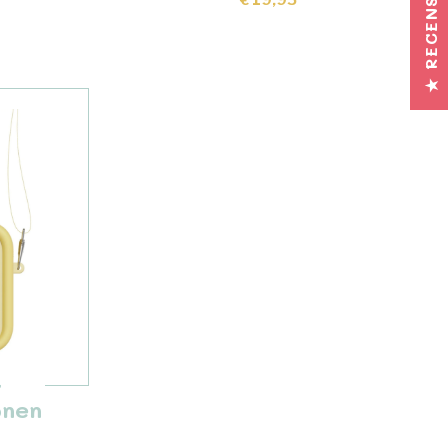
★ RECENSIES
t
onen