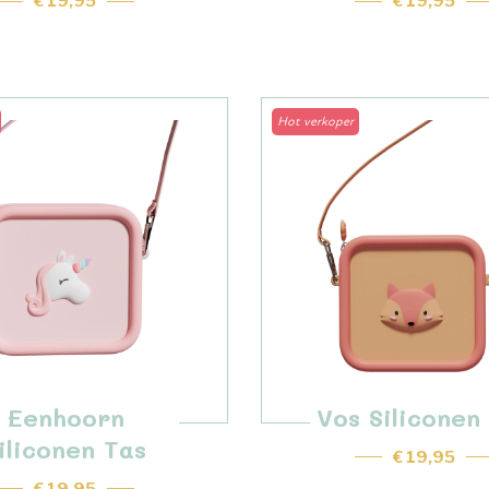
€ 19,95
€ 19,95
Hot verkoper
Eenhoorn
Vos Siliconen
iliconen Tas
€ 19,95
€ 19,95