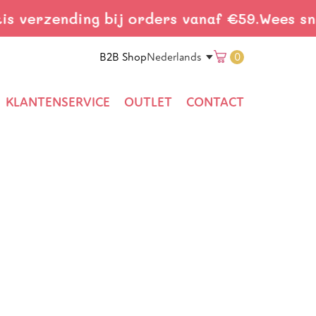
 verzending bij orders vanaf €59.
Wees snel!
Translation 
B2B Shop
0
Nederlands
KLANTENSERVICE
OUTLET
CONTACT