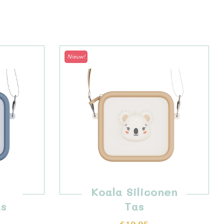
Nieuw!
Koala Siliconen
as
Tas