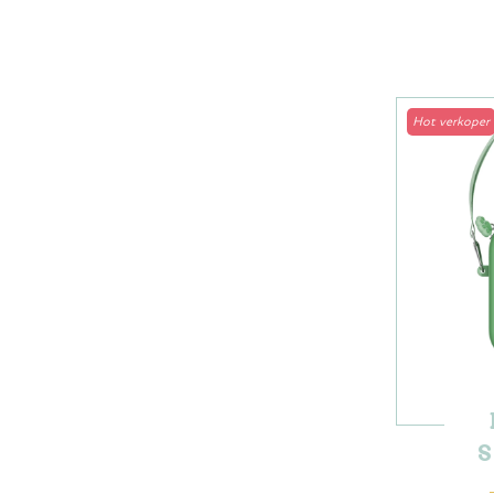
Hot verkoper
S