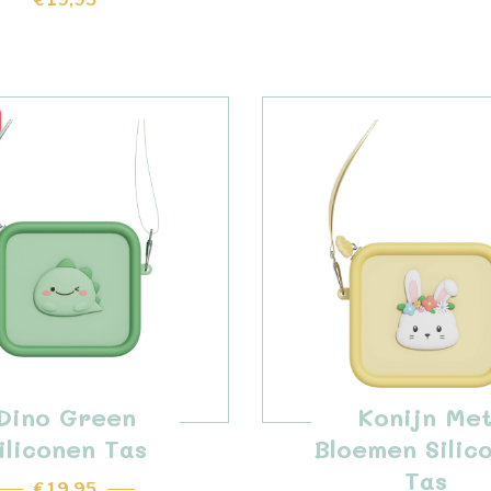
Dino Green
Konijn Me
iliconen Tas
Bloemen Silic
Tas
€ 19,95