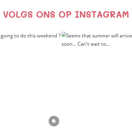
VOLGS ONS OP INSTAGRAM
Section heading
Section description