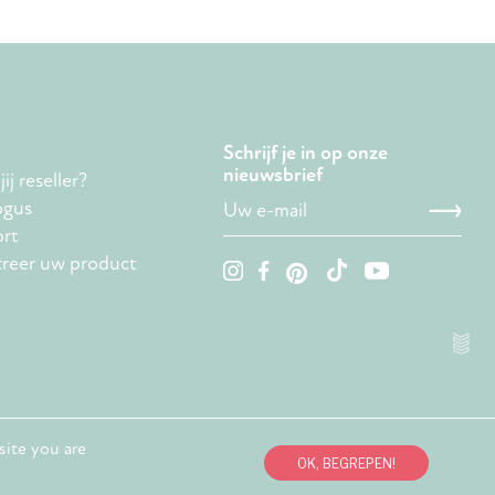
Schrijf je in op onze
nieuwsbrief
ij reseller?
ogus
rt
treer uw product
site you are
OK, BEGREPEN!