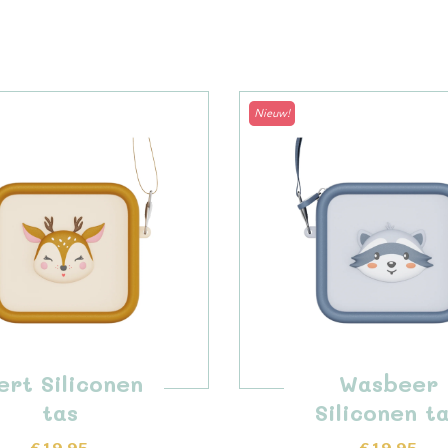
Nieuw!
ert Siliconen
Wasbeer
tas
Siliconen t