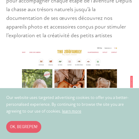
pour accompagner chaque étape de l’aventure Depuis
la chasse aux trésors naturels jusqu’à la
documentation de ses œuvres découvrez nos
appareils photo et accessoires conçus pour stimuler
l’exploration et la créativité des petits artistes
Our website uses targeted advertising cookies to offer you a better-
personalised experience. By continuing to browse the site you are
agreeing to our use of cookies.
learn more
Offrez à votre enfant des outils pour capturer ses
OK, BEGREPEN!
souvenirs et développer sa passion pour la nature