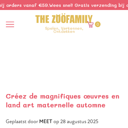
rders vanaf €59.
Wees snel! Gratis verzending bij orde
0
Spelen, Verkennen,
Ontdekken
Home
›
Nieuws
›
Créez de magnifiques œuvres en land art maternelle automne
Créez de magnifiques œuvres en
land art maternelle automne
Geplaatst door
MEET
op
28 augustus 2025