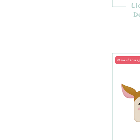
Li
D
Nouvel arriva