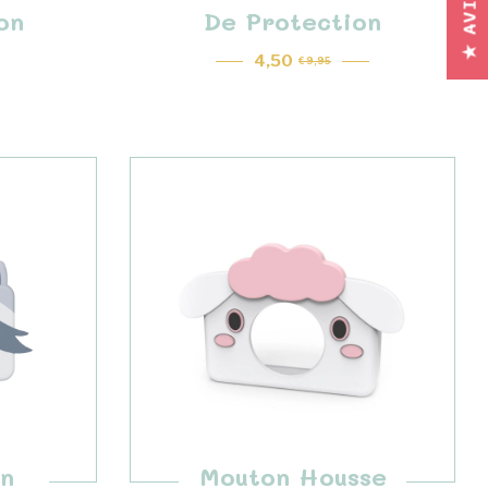
★ AVIS
on
De Protection
4,50
€ 9,95
Prix régulier
n
Mouton Housse