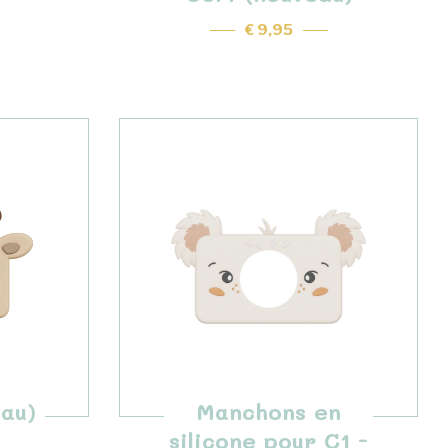
€ 9,95
au)
Manchons en
silicone pour C1 -