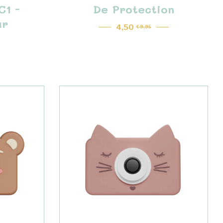
C1 -
De Protection
ur
4,50
€ 9,95
Prix régulier