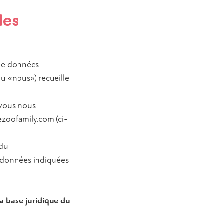
les
 de données
u «nous») recueille
 vous nous
ezoofamily.com (ci-
 du
ordonnées indiquées
a base juridique du