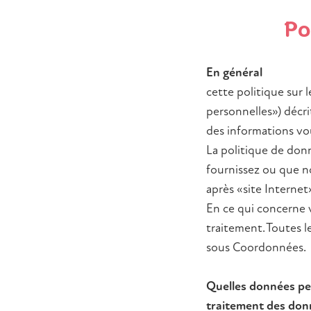
Politiqu
Po
des
En général
données
cette politique sur 
personnelles») décr
personne
des informations vo
La politique de don
fournissez ou que no
après «site Internet»
En ce qui concerne 
traitement. Toutes 
sous Coordonnées.
Quelles données per
traitement des don