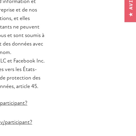
★ AVIS
d'information et
reprise et de nos
ions, et elles
itants ne peuvent
ous et sont soumis à
nt des données avec
 nom.
LC et Facebook Inc.
s vers les États-
r de protection des
nnées, article 45.
participant?
v/participant?