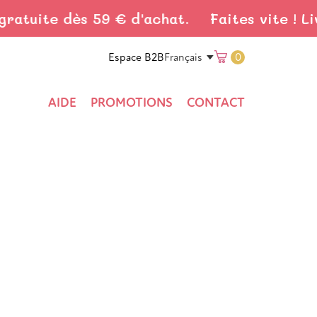
atuite dès 59 € d'achat.
Faites vite ! Livr
Translation
Espace B2B
0
Français
missing:
AIDE
PROMOTIONS
CONTACT
fr.general