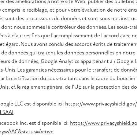
r des améliorations à notre site Web, publier des bulletins 
 y compris le reciblage, et pour votre évaluation de notre ent
és sont des processeurs de données et sont sous nos instruct
s dont nous sommes le contrôleur des données. Les sous-tra
nées à d'autres fins que l'accomplissement de l'accord avec n
 cet égard. Nous avons conclu des accords écrits de traiteme
s de données qui traitent les données personnelles en notre
eurs de données, Google Analytics appartenant à / Google L
ts-Unis. Les garanties nécessaires pour le transfert de donnée
ar la certification du sous-traitant dans le cadre du bouclie
s, cf. le règlement général de l'UE sur la protection des do
Google LLC est disponible ici:
https://www.privacyshield.gov/
L5AAI
acebook Inc. est disponible ici:
https://www.privacyshield.go
ywAAC&status=Active