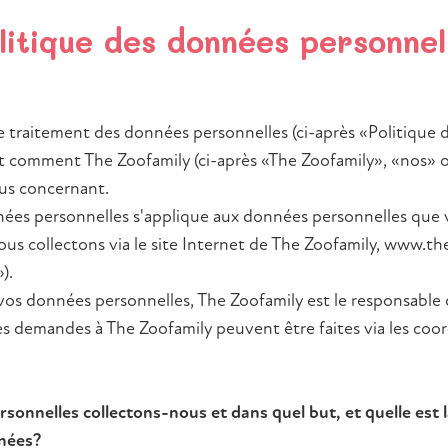
e
litique des données personnel
le traitement des données personnelles (ci-après «Politique
it comment The Zoofamily (ci-après «The Zoofamily», «nos» o
lles
us concernant.
nées personnelles s'applique aux données personnelles que
us collectons via le site Internet de The Zoofamily, www.th
).
vos données personnelles, The Zoofamily est le responsable
les demandes à The Zoofamily peuvent être faites via les co
sonnelles collectons-nous et dans quel but, et quelle est l
nées?