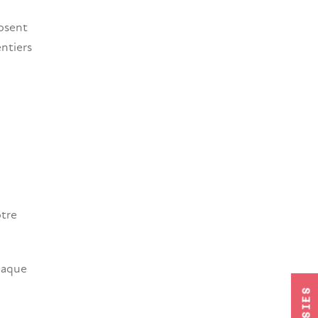
posent
entiers
otre
chaque