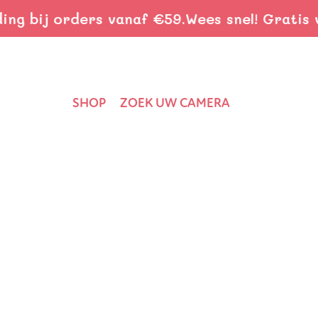
 bij orders vanaf €59.
Wees snel! Gratis ver
SHOP
ZOEK UW CAMERA
Home
›
Nieuws
›
7 conseils pratiques pour des vacances natu