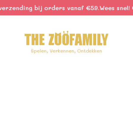
zending bij orders vanaf €59.
Wees snel! Gra
Spelen, Verkennen, Ontdekken
re avec enfants