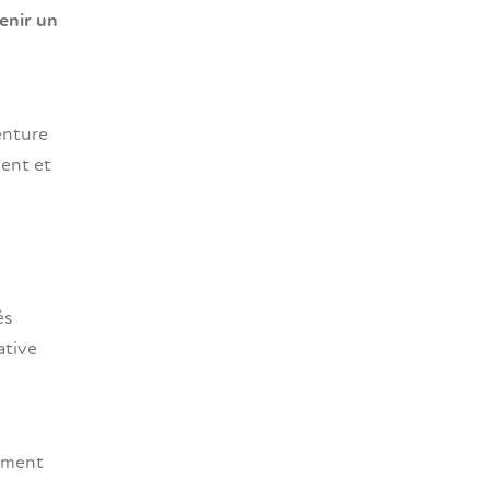
enir un
enture
ment et
és
ative
nement