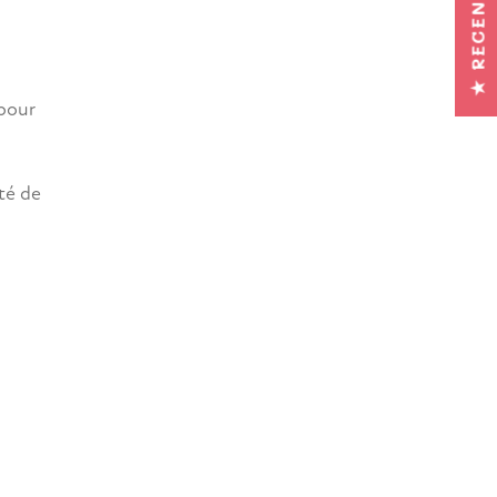
★ RECENSIES
 pour
té de