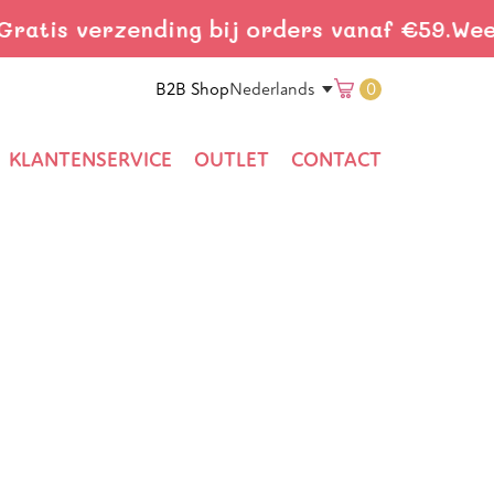
tis verzending bij orders vanaf €59.
Wees sn
Translation
B2B Shop
0
Nederlands
missing:
KLANTENSERVICE
OUTLET
CONTACT
nl.general.