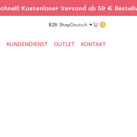
! Kostenloser Versand ab 59 € Bestellwert.
Translation
B2B-Shop
0
Deutsch
missing:
KUNDENDIENST
OUTLET
KONTAKT
de.general