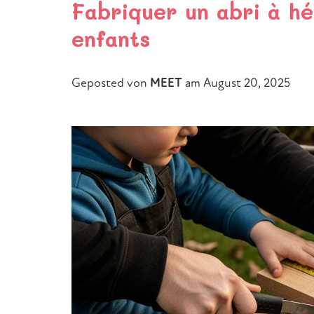
Fabriquer un abri à hé
enfants
Geposted von
MEET
am
August 20, 2025