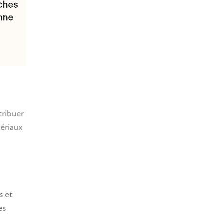
tribuer
tériaux
s et
es