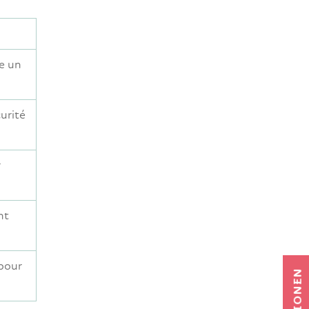
re un
curité
r
nt
 pour