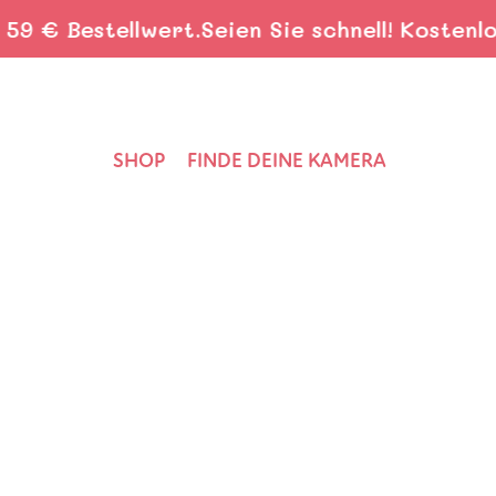
Bestellwert.
Seien Sie schnell! Kostenloser V
SHOP
FINDE DEINE KAMERA
Startseite
›
Nieuws
›
Fabriquer un abri à hérisson : abri écol